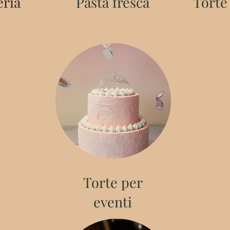
eria
Pasta fresca
Torte
Torte per
eventi