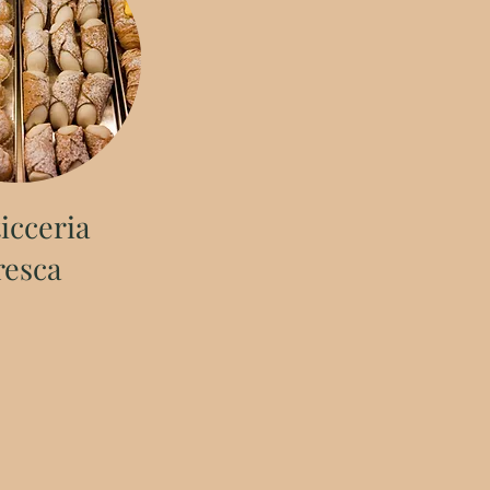
ticceria
resca